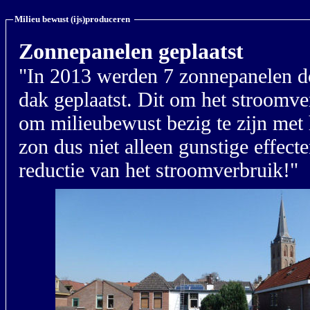
Milieu bewust (ijs)produceren
Zonnepanelen geplaatst
"In 2013 werden 7 zonnepanelen door de firma Fleming (buurman) op het
dak geplaatst. Dit om het stroomverbruik terug te brengen en natuurlijk ook
om milieubewust bezig te zijn met het ijsbereiden. Zie de foto's. Zo heeft de
zon dus niet alleen gunstige effecten op de ijsconsumptie maar ook op de
reductie van het stroomverbruik!"